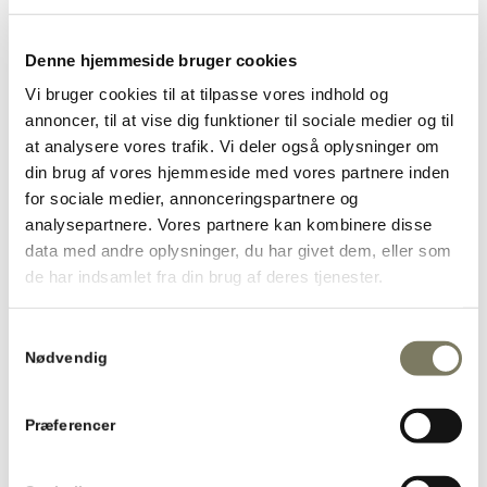
Maj
Åbent til helligdage samt fredag, lørdag og søndag
Denne hjemmeside bruger cookies
Kl. 11.30–19.00
Vi bruger cookies til at tilpasse vores indhold og
Juni
annoncer, til at vise dig funktioner til sociale medier og til
Åbent alle dage kl. 11.30–19.00
Bemærk: Lukket den 15. og 16. juni
at analysere vores trafik. Vi deler også oplysninger om
din brug af vores hjemmeside med vores partnere inden
Juli
for sociale medier, annonceringspartnere og
Åbent alle dage kl. 11.30–20.00
analysepartnere. Vores partnere kan kombinere disse
Køkkenet er åbent kl. 11.30–15.30 / genåbner kl. 16.00–20.00
data med andre oplysninger, du har givet dem, eller som
August til og med uge 42
de har indsamlet fra din brug af deres tjenester.
Åbent alle dage kl. 11.30–19.00
Vintersæson
Samtykkevalg
Nødvendig
Fra uge 44 til næste maj
Åbent fredag, lørdag og søndag
Præferencer
Kl. 11.30–19.00
OBS: