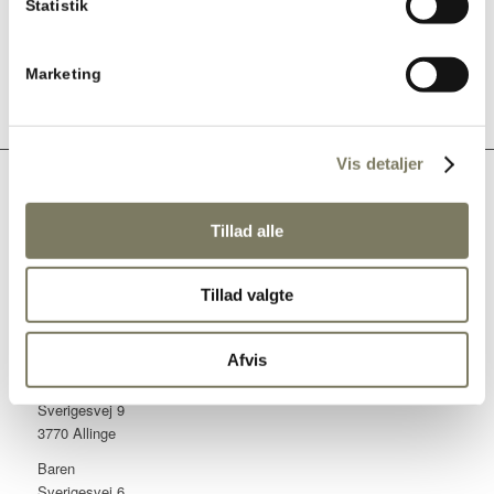
Statistik
Tjek gerne vores åbningstider på
Google
– det er den mest
opdaterede kilde, hvis der skulle opstå ændringer eller uforudsete
lukkedage.
Marketing
Se menukort
Food Truck / Catering
Vis detaljer
info@detgriser.dk
Tillad alle
CVR: 41948027
Følg os på
Instagram
eller
Facebook
for at blive opdateret på
hvor vores Foodtruck befinder sig.
Tillad valgte
Kig forbi
Afvis
Food Joint
Sverigesvej 9
3770 Allinge
Baren
Sverigesvej 6