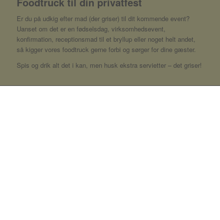
Foodtruck til din privatfest
Er du på udkig efter mad (der griser) til dit kommende event?
Uanset om det er en fødselsdag, virksomhedsevent,
konfirmation, receptionsmad til et bryllup eller noget helt andet,
så kigger vores foodtruck gerne forbi og sørger for dine gæster.
Spis og drik alt det i kan, men husk ekstra servietter – det griser!
En del af Teamet
Job hos Det Griser?
Vi går ikke op i, om du kan anrette med pincet
eller ved alt om vin og øl. Til gengæld går vi op i,
at du er positiv, hjælpsom og at du bidrager med
kvalitetsbevidsthed og en glæde ved dit arbejde –
det vil nemlig afspejle sig i glade kollegaer og
gæster.
Udover at du kan søge job i Det Griser’s Food