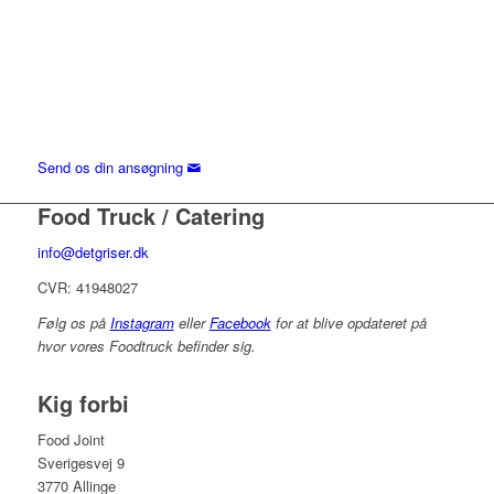
Joint på Bornholm, kan du også blive en del af
vores Food Truck team som tager ud til festivaller
og arrangementer i hele Danmark. Vil du være en
del af Det Griser temaet og en arbejdsplads med
højt humør, smil på læben, highfives og initiativ, så
kan du sende din ansøgning til info@detgriser.dk
Send os din ansøgning
Food Truck / Catering
info@detgriser.dk
CVR: 41948027
Følg os på
Instagram
eller
Facebook
for at blive opdateret på
hvor vores Foodtruck befinder sig.
Kig forbi
Food Joint
Sverigesvej 9
3770 Allinge