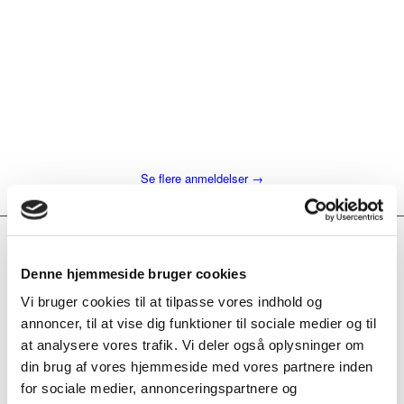
topkvalitet her! Serveret af
søde og venlige personaler-
og til sidst: rigtig fornuftige
priser og en skøn udsigt!!
– Jørgen Winther
Se flere anmeldelser →
Vi kommer gerne til dig …
Det Griser Food Truck
Denne hjemmeside bruger cookies
Vi bruger cookies til at tilpasse vores indhold og
Vil du være den perfekte vært — uden at stresse over maden?
annoncer, til at vise dig funktioner til sociale medier og til
Så lad Det Griser klare det for dig!
at analysere vores trafik. Vi deler også oplysninger om
din brug af vores hjemmeside med vores partnere inden
Vi er kendt for (måske) den mest populære flæskestegssandwich
for sociale medier, annonceringspartnere og
til Folkemødet på Bornholm — og nu ruller vi også ud til private