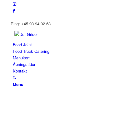
Ring: +45 93 94 92 63
Food Joint
Food Truck Catering
Menukort
Åbningstider
Kontakt
Menu
En ting er sikkert …
Det Griser
Det Griser består af en Food Joint og to