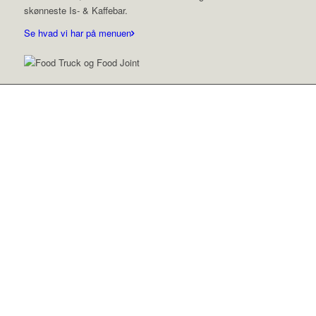
skønneste Is- & Kaffebar.
Se hvad vi har på menuen
Den absolut bedste
flæskestegssandwich vi
nogensinde har fået. Mørt
kød, sprød svær,
hjemmelavet rødkål og
agurkesalat og med en
lækker ramsløgsmayo som
finale. Og har du plads til en
portion fritter, får du også