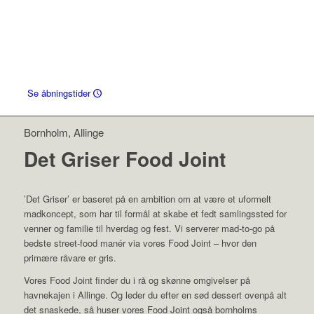
(danmarks-omrejsende) Food Trucks, med
base på Bornholm i Allinge. Vores koncept
er simpelt og vi serverer muligvis den
bedste flæskestegssandwich du
nogensinde har smagt – så det sagt!
Se åbningstider
Bornholm, Allinge
Det Griser Food Joint
’Det Griser’ er baseret på en ambition om at være et uformelt
madkoncept, som har til formål at skabe et fedt samlingssted for
venner og familie til hverdag og fest. Vi serverer mad-to-go på
bedste street-food manér via vores Food Joint – hvor den
primære råvare er gris.
Vores Food Joint finder du i rå og skønne omgivelser på
havnekajen i Allinge. Og leder du efter en sød dessert ovenpå alt
det snaskede, så huser vores Food Joint også bornholms